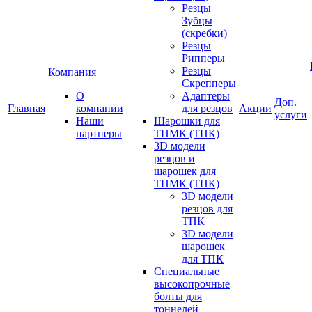
Резцы
Зубцы
(скребки)
Резцы
Рипперы
Резцы
Компания
Скрепперы
О
Адаптеры
Доп.
Главная
компании
для резцов
Акции
услуги
Наши
Шарошки для
партнеры
ТПМК (ТПК)
3D модели
резцов и
шарошек для
ТПМК (ТПК)
3D модели
резцов для
ТПК
3D модели
шарошек
для ТПК
Специальные
высокопрочные
болты для
тоннелей