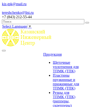
kiz-tpk@mail.ru
tereshchenko@list.ru
+7 (843) 212-55-44
Select Language
▼
Продукция
Щеточные
уплотнения для
ТПМК (ТПК)
Пластины
пружинные и
прижимные для
ТПМК (ТПК)
Резцы для
ТПМК (ТПК)
(рипперы,
скрепперы)