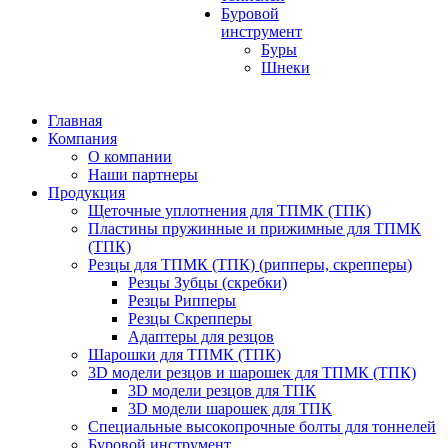
Буровой
инструмент
Буры
Шнеки
Главная
Компания
О компании
Наши партнеры
Продукция
Щеточные уплотнения для ТПМК (ТПК)
Пластины пружинные и прижимные для ТПМК
(ТПК)
Резцы для ТПМК (ТПК) (рипперы, скрепперы)
Резцы Зубцы (скребки)
Резцы Рипперы
Резцы Скрепперы
Адаптеры для резцов
Шарошки для ТПМК (ТПК)
3D модели резцов и шарошек для ТПМК (ТПК)
3D модели резцов для ТПК
3D модели шарошек для ТПК
Специальные высокопрочные болты для тоннелей
Буровой инструмент