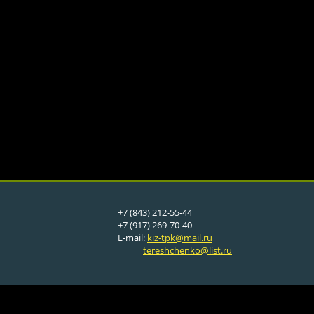
+7 (843) 212-55-44
+7 (917) 269-70-40
E-mail:
kiz-tpk@mail.ru
tereshchenko@list.ru