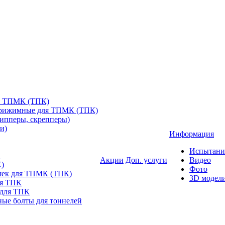
я ТПМК (ТПК)
прижимные для ТПМК (ТПК)
ипперы, скрепперы)
и)
Информация
Испытани
в
Акции
Доп. услуги
Видео
)
Фото
шек для ТПМК (ТПК)
3D модел
ля ТПК
 для ТПК
ые болты для тоннелей