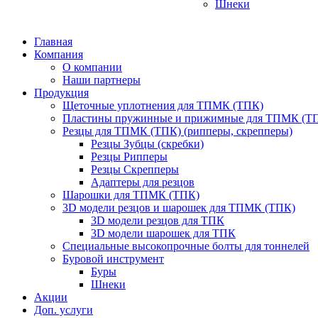
Шнеки
Главная
Компания
О компании
Наши партнеры
Продукция
Щеточные уплотнения для ТПМК (ТПК)
Пластины пружинные и прижимные для ТПМК (Т
Резцы для ТПМК (ТПК) (рипперы, скрепперы)
Резцы Зубцы (скребки)
Резцы Рипперы
Резцы Скрепперы
Адаптеры для резцов
Шарошки для ТПМК (ТПК)
3D модели резцов и шарошек для ТПМК (ТПК)
3D модели резцов для ТПК
3D модели шарошек для ТПК
Специальные высокопрочные болты для тоннелей
Буровой инструмент
Буры
Шнеки
Акции
Доп. услуги