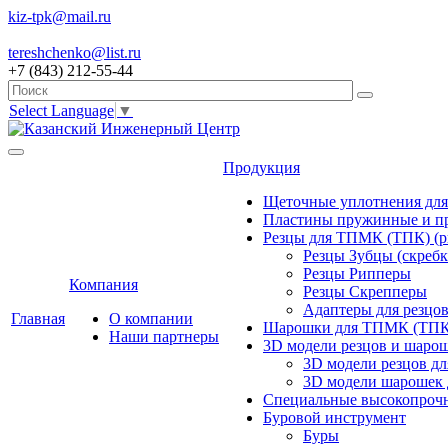
kiz-tpk@mail.ru
tereshchenko@list.ru
+7 (843) 212-55-44
Select Language
▼
Продукция
Щеточные уплотнения дл
Пластины пружинные и 
Резцы для ТПМК (ТПК) (р
Резцы Зубцы (скребк
Резцы Рипперы
Компания
Резцы Скрепперы
Адаптеры для резцо
Главная
О компании
Шарошки для ТПМК (ТПК
Наши партнеры
3D модели резцов и шаро
3D модели резцов д
3D модели шарошек
Специальные высокопрочн
Буровой инструмент
Буры