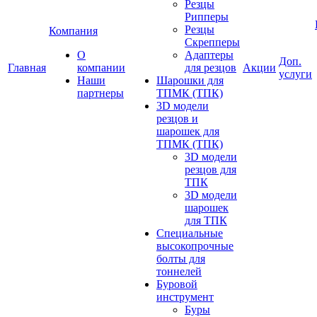
Резцы
Рипперы
Резцы
Компания
Скрепперы
О
Адаптеры
Доп.
Главная
компании
для резцов
Акции
услуги
Наши
Шарошки для
партнеры
ТПМК (ТПК)
3D модели
резцов и
шарошек для
ТПМК (ТПК)
3D модели
резцов для
ТПК
3D модели
шарошек
для ТПК
Специальные
высокопрочные
болты для
тоннелей
Буровой
инструмент
Буры