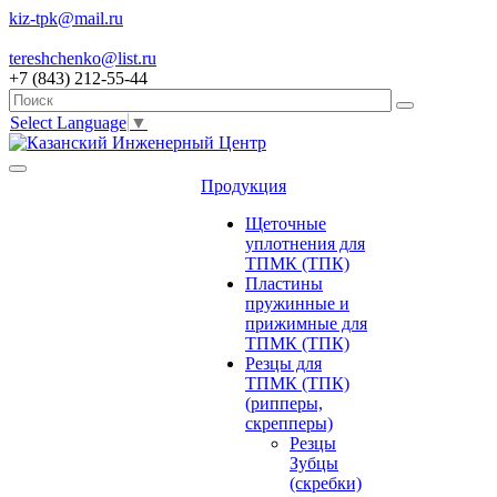
kiz-tpk@mail.ru
tereshchenko@list.ru
+7 (843) 212-55-44
Select Language
▼
Продукция
Щеточные
уплотнения для
ТПМК (ТПК)
Пластины
пружинные и
прижимные для
ТПМК (ТПК)
Резцы для
ТПМК (ТПК)
(рипперы,
скрепперы)
Резцы
Зубцы
(скребки)