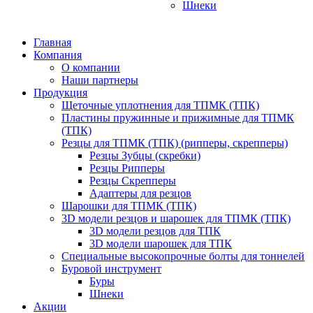
Шнеки
Главная
Компания
О компании
Наши партнеры
Продукция
Щеточные уплотнения для ТПМК (ТПК)
Пластины пружинные и прижимные для ТПМК
(ТПК)
Резцы для ТПМК (ТПК) (рипперы, скрепперы)
Резцы Зубцы (скребки)
Резцы Рипперы
Резцы Скрепперы
Адаптеры для резцов
Шарошки для ТПМК (ТПК)
3D модели резцов и шарошек для ТПМК (ТПК)
3D модели резцов для ТПК
3D модели шарошек для ТПК
Специальные высокопрочные болты для тоннелей
Буровой инструмент
Буры
Шнеки
Акции