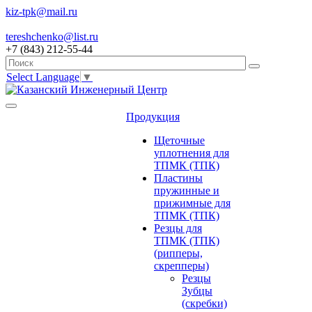
kiz-tpk@mail.ru
tereshchenko@list.ru
+7 (843) 212-55-44
Select Language
▼
Продукция
Щеточные
уплотнения для
ТПМК (ТПК)
Пластины
пружинные и
прижимные для
ТПМК (ТПК)
Резцы для
ТПМК (ТПК)
(рипперы,
скрепперы)
Резцы
Зубцы
(скребки)