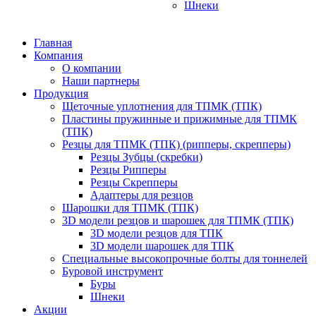
Шнеки
Главная
Компания
О компании
Наши партнеры
Продукция
Щеточные уплотнения для ТПМК (ТПК)
Пластины пружинные и прижимные для ТПМК
(ТПК)
Резцы для ТПМК (ТПК) (рипперы, скрепперы)
Резцы Зубцы (скребки)
Резцы Рипперы
Резцы Скрепперы
Адаптеры для резцов
Шарошки для ТПМК (ТПК)
3D модели резцов и шарошек для ТПМК (ТПК)
3D модели резцов для ТПК
3D модели шарошек для ТПК
Специальные высокопрочные болты для тоннелей
Буровой инструмент
Буры
Шнеки
Акции