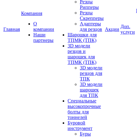
Резцы
Рипперы
Резцы
Компания
Скрепперы
О
Адаптеры
Доп.
Главная
компании
для резцов
Акции
услуги
Наши
Шарошки для
партнеры
ТПМК (ТПК)
3D модели
резцов и
шарошек для
ТПМК (ТПК)
3D модели
резцов для
ТПК
3D модели
шарошек
для ТПК
Специальные
высокопрочные
болты для
тоннелей
Буровой
инструмент
Буры