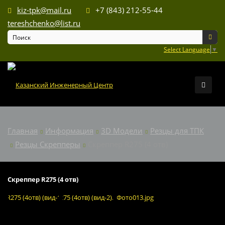
kiz-tpk@mail.ru
+7 (843) 212-55-44
tereshchenko@list.ru
Select Language
▼
Главная
Информация
3D Модели
Резцы для ТПК
Резцы Скрепперы
Скреппер R275 (4 отв)
Скреппер R275 (4 отв)