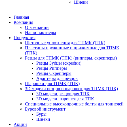
Шнеки
Главная
Компания
О компании
Наши партнеры
Продукция
Щеточные уплотнения для ТПМК (ТПК)
Пластины пружинные и прижимные для ТПМК
(ТПК)
Резцы для ТПМК (ТПК) (рипперы, скрепперы)
Резцы Зубцы (скребки)
Резцы Рипперы
Резцы Скрепперы
Адаптеры для резцов
Шарошки для ТПМК (ТПК)
3D модели резцов и шарошек для ТПМК (ТПК)
3D модели резцов для ТПК
3D модели шарошек для ТПК
Специальные высокопрочные болты для тоннелей
Буровой инструмент
Буры
Шнеки
Акции