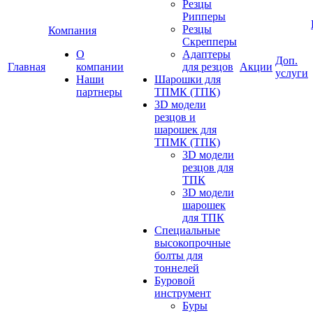
Резцы
Рипперы
Резцы
Компания
Скрепперы
О
Адаптеры
Доп.
Главная
компании
для резцов
Акции
услуги
Наши
Шарошки для
партнеры
ТПМК (ТПК)
3D модели
резцов и
шарошек для
ТПМК (ТПК)
3D модели
резцов для
ТПК
3D модели
шарошек
для ТПК
Специальные
высокопрочные
болты для
тоннелей
Буровой
инструмент
Буры