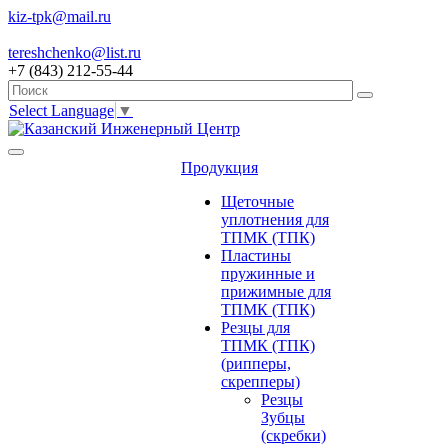
kiz-tpk@mail.ru
tereshchenko@list.ru
+7 (843) 212-55-44
Select Language
▼
Продукция
Щеточные
уплотнения для
ТПМК (ТПК)
Пластины
пружинные и
прижимные для
ТПМК (ТПК)
Резцы для
ТПМК (ТПК)
(рипперы,
скрепперы)
Резцы
Зубцы
(скребки)