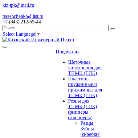
kiz-tpk@mail.ru
tereshchenko@list.ru
+7 (843) 212-55-44
Select Language
▼
Продукция
Щеточные
уплотнения для
ТПМК (ТПК)
Пластины
пружинные и
прижимные для
ТПМК (ТПК)
Резцы для
ТПМК (ТПК)
(рипперы,
скрепперы)
Резцы
Зубцы
(скребки)