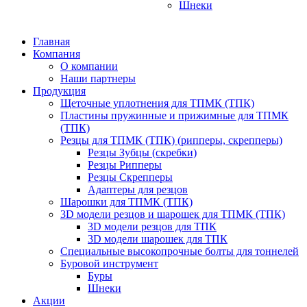
Шнеки
Главная
Компания
О компании
Наши партнеры
Продукция
Щеточные уплотнения для ТПМК (ТПК)
Пластины пружинные и прижимные для ТПМК
(ТПК)
Резцы для ТПМК (ТПК) (рипперы, скрепперы)
Резцы Зубцы (скребки)
Резцы Рипперы
Резцы Скрепперы
Адаптеры для резцов
Шарошки для ТПМК (ТПК)
3D модели резцов и шарошек для ТПМК (ТПК)
3D модели резцов для ТПК
3D модели шарошек для ТПК
Специальные высокопрочные болты для тоннелей
Буровой инструмент
Буры
Шнеки
Акции