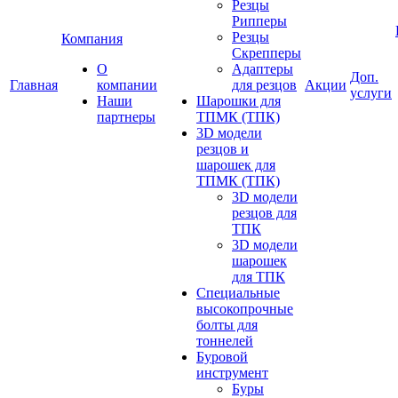
Резцы
Рипперы
Резцы
Компания
Скрепперы
О
Адаптеры
Доп.
Главная
компании
для резцов
Акции
услуги
Наши
Шарошки для
партнеры
ТПМК (ТПК)
3D модели
резцов и
шарошек для
ТПМК (ТПК)
3D модели
резцов для
ТПК
3D модели
шарошек
для ТПК
Специальные
высокопрочные
болты для
тоннелей
Буровой
инструмент
Буры