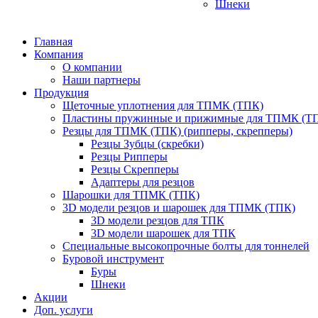
Шнеки
Главная
Компания
О компании
Наши партнеры
Продукция
Щеточные уплотнения для ТПМК (ТПК)
Пластины пружинные и прижимные для ТПМК (Т
Резцы для ТПМК (ТПК) (рипперы, скрепперы)
Резцы Зубцы (скребки)
Резцы Рипперы
Резцы Скрепперы
Адаптеры для резцов
Шарошки для ТПМК (ТПК)
3D модели резцов и шарошек для ТПМК (ТПК)
3D модели резцов для ТПК
3D модели шарошек для ТПК
Специальные высокопрочные болты для тоннелей
Буровой инструмент
Буры
Шнеки
Акции
Доп. услуги