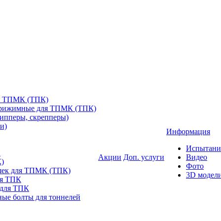
я ТПМК (ТПК)
прижимные для ТПМК (ТПК)
ипперы, скрепперы)
и)
Информация
Испытани
в
Акции
Доп. услуги
Видео
)
Фото
шек для ТПМК (ТПК)
3D модел
ля ТПК
 для ТПК
ые болты для тоннелей