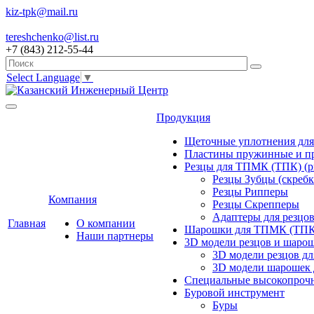
kiz-tpk@mail.ru
tereshchenko@list.ru
+7 (843) 212-55-44
Select Language
▼
Продукция
Щеточные уплотнения дл
Пластины пружинные и 
Резцы для ТПМК (ТПК) (р
Резцы Зубцы (скребк
Резцы Рипперы
Компания
Резцы Скрепперы
Адаптеры для резцо
Главная
О компании
Шарошки для ТПМК (ТПК
Наши партнеры
3D модели резцов и шаро
3D модели резцов д
3D модели шарошек
Специальные высокопрочн
Буровой инструмент
Буры