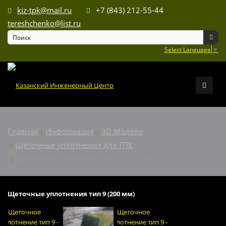
kiz-tpk@mail.ru
+7 (843) 212-55-44
tereshchenko@list.ru
Select Language
▼
Главная
Информация
3D Модели
Щеточные уплотнения для ТПК
Щеточные уплотнения тип 9 (200 мм)
Щеточные уплотнения тип 9 (200 мм)