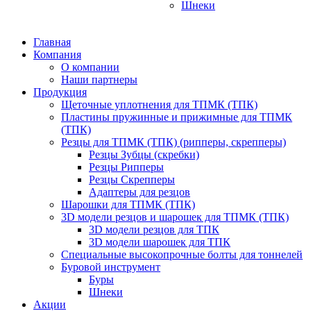
Шнеки
Главная
Компания
О компании
Наши партнеры
Продукция
Щеточные уплотнения для ТПМК (ТПК)
Пластины пружинные и прижимные для ТПМК
(ТПК)
Резцы для ТПМК (ТПК) (рипперы, скрепперы)
Резцы Зубцы (скребки)
Резцы Рипперы
Резцы Скрепперы
Адаптеры для резцов
Шарошки для ТПМК (ТПК)
3D модели резцов и шарошек для ТПМК (ТПК)
3D модели резцов для ТПК
3D модели шарошек для ТПК
Специальные высокопрочные болты для тоннелей
Буровой инструмент
Буры
Шнеки
Акции