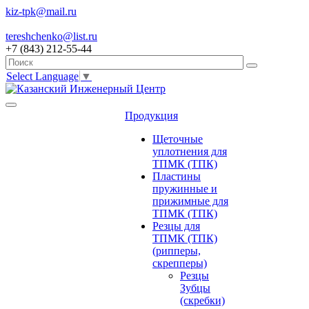
kiz-tpk@mail.ru
tereshchenko@list.ru
+7 (843) 212-55-44
Select Language
▼
Продукция
Щеточные
уплотнения для
ТПМК (ТПК)
Пластины
пружинные и
прижимные для
ТПМК (ТПК)
Резцы для
ТПМК (ТПК)
(рипперы,
скрепперы)
Резцы
Зубцы
(скребки)