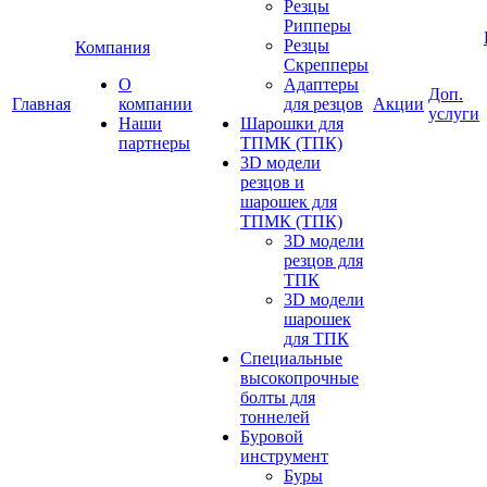
Резцы
Рипперы
Резцы
Компания
Скрепперы
О
Адаптеры
Доп.
Главная
компании
для резцов
Акции
услуги
Наши
Шарошки для
партнеры
ТПМК (ТПК)
3D модели
резцов и
шарошек для
ТПМК (ТПК)
3D модели
резцов для
ТПК
3D модели
шарошек
для ТПК
Специальные
высокопрочные
болты для
тоннелей
Буровой
инструмент
Буры