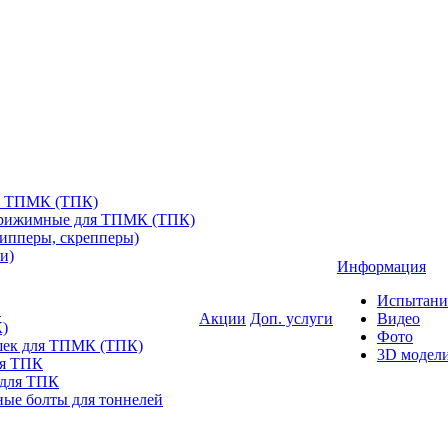
я ТПМК (ТПК)
прижимные для ТПМК (ТПК)
ипперы, скрепперы)
и)
Информация
Испытани
в
Акции
Доп. услуги
Видео
)
Фото
шек для ТПМК (ТПК)
3D модел
ля ТПК
 для ТПК
ые болты для тоннелей