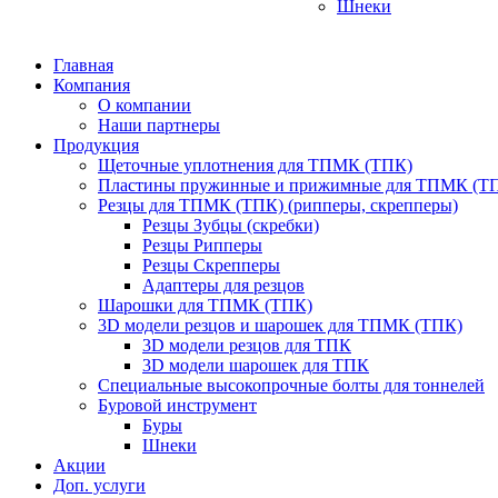
Шнеки
Главная
Компания
О компании
Наши партнеры
Продукция
Щеточные уплотнения для ТПМК (ТПК)
Пластины пружинные и прижимные для ТПМК (Т
Резцы для ТПМК (ТПК) (рипперы, скрепперы)
Резцы Зубцы (скребки)
Резцы Рипперы
Резцы Скрепперы
Адаптеры для резцов
Шарошки для ТПМК (ТПК)
3D модели резцов и шарошек для ТПМК (ТПК)
3D модели резцов для ТПК
3D модели шарошек для ТПК
Специальные высокопрочные болты для тоннелей
Буровой инструмент
Буры
Шнеки
Акции
Доп. услуги