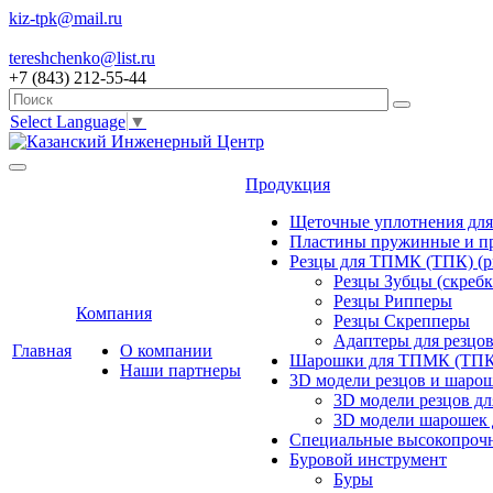
kiz-tpk@mail.ru
tereshchenko@list.ru
+7 (843) 212-55-44
Select Language
▼
Продукция
Щеточные уплотнения дл
Пластины пружинные и 
Резцы для ТПМК (ТПК) (р
Резцы Зубцы (скребк
Резцы Рипперы
Компания
Резцы Скрепперы
Адаптеры для резцо
Главная
О компании
Шарошки для ТПМК (ТПК
Наши партнеры
3D модели резцов и шаро
3D модели резцов д
3D модели шарошек
Специальные высокопрочн
Буровой инструмент
Буры