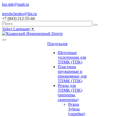
kiz-tpk@mail.ru
tereshchenko@list.ru
+7 (843) 212-55-44
Select Language
▼
Продукция
Щеточные
уплотнения для
ТПМК (ТПК)
Пластины
пружинные и
прижимные для
ТПМК (ТПК)
Резцы для
ТПМК (ТПК)
(рипперы,
скрепперы)
Резцы
Зубцы
(скребки)