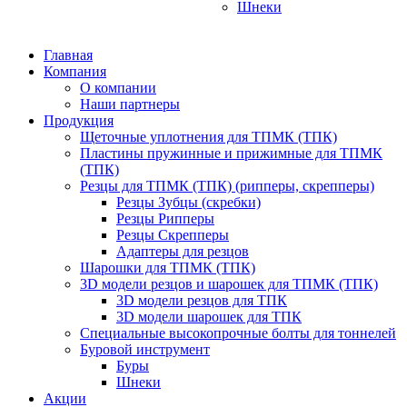
Шнеки
Главная
Компания
О компании
Наши партнеры
Продукция
Щеточные уплотнения для ТПМК (ТПК)
Пластины пружинные и прижимные для ТПМК
(ТПК)
Резцы для ТПМК (ТПК) (рипперы, скрепперы)
Резцы Зубцы (скребки)
Резцы Рипперы
Резцы Скрепперы
Адаптеры для резцов
Шарошки для ТПМК (ТПК)
3D модели резцов и шарошек для ТПМК (ТПК)
3D модели резцов для ТПК
3D модели шарошек для ТПК
Специальные высокопрочные болты для тоннелей
Буровой инструмент
Буры
Шнеки
Акции