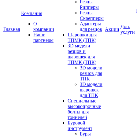
Резцы
Рипперы
Резцы
Компания
Скрепперы
О
Адаптеры
Доп.
Главная
компании
для резцов
Акции
услуги
Наши
Шарошки для
партнеры
ТПМК (ТПК)
3D модели
резцов и
шарошек для
ТПМК (ТПК)
3D модели
резцов для
ТПК
3D модели
шарошек
для ТПК
Специальные
высокопрочные
болты для
тоннелей
Буровой
инструмент
Буры