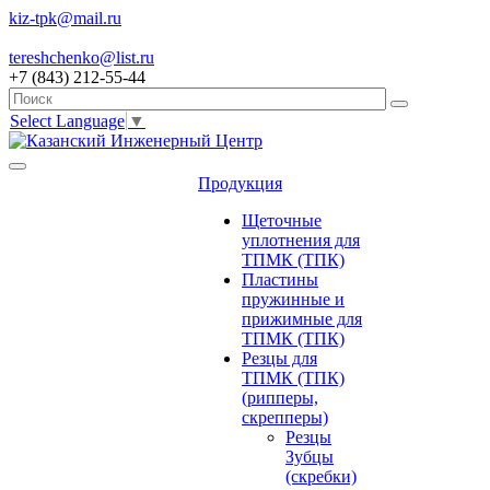
kiz-tpk@mail.ru
tereshchenko@list.ru
+7 (843) 212-55-44
Select Language
▼
Продукция
Щеточные
уплотнения для
ТПМК (ТПК)
Пластины
пружинные и
прижимные для
ТПМК (ТПК)
Резцы для
ТПМК (ТПК)
(рипперы,
скрепперы)
Резцы
Зубцы
(скребки)