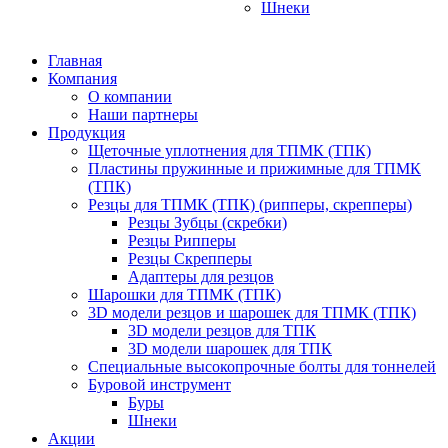
Шнеки
Главная
Компания
О компании
Наши партнеры
Продукция
Щеточные уплотнения для ТПМК (ТПК)
Пластины пружинные и прижимные для ТПМК
(ТПК)
Резцы для ТПМК (ТПК) (рипперы, скрепперы)
Резцы Зубцы (скребки)
Резцы Рипперы
Резцы Скрепперы
Адаптеры для резцов
Шарошки для ТПМК (ТПК)
3D модели резцов и шарошек для ТПМК (ТПК)
3D модели резцов для ТПК
3D модели шарошек для ТПК
Специальные высокопрочные болты для тоннелей
Буровой инструмент
Буры
Шнеки
Акции