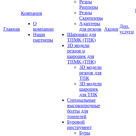
Резцы
Рипперы
Резцы
Компания
Скрепперы
О
Адаптеры
Доп.
Главная
компании
для резцов
Акции
услуги
Наши
Шарошки для
партнеры
ТПМК (ТПК)
3D модели
резцов и
шарошек для
ТПМК (ТПК)
3D модели
резцов для
ТПК
3D модели
шарошек
для ТПК
Специальные
высокопрочные
болты для
тоннелей
Буровой
инструмент
Буры