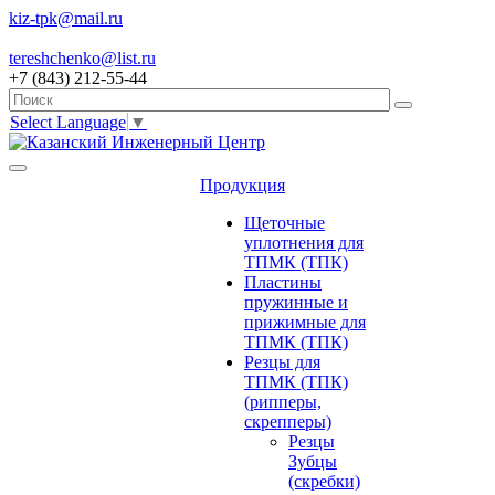
kiz-tpk@mail.ru
tereshchenko@list.ru
+7 (843) 212-55-44
Select Language
▼
Продукция
Щеточные
уплотнения для
ТПМК (ТПК)
Пластины
пружинные и
прижимные для
ТПМК (ТПК)
Резцы для
ТПМК (ТПК)
(рипперы,
скрепперы)
Резцы
Зубцы
(скребки)