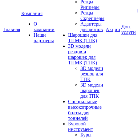
Резцы
Рипперы
Резцы
Компания
Скрепперы
О
Адаптеры
Доп.
Главная
компании
для резцов
Акции
услуги
Наши
Шарошки для
партнеры
ТПМК (ТПК)
3D модели
резцов и
шарошек для
ТПМК (ТПК)
3D модели
резцов для
ТПК
3D модели
шарошек
для ТПК
Специальные
высокопрочные
болты для
тоннелей
Буровой
инструмент
Буры