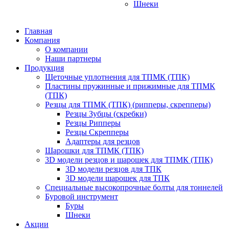
Шнеки
Главная
Компания
О компании
Наши партнеры
Продукция
Щеточные уплотнения для ТПМК (ТПК)
Пластины пружинные и прижимные для ТПМК
(ТПК)
Резцы для ТПМК (ТПК) (рипперы, скрепперы)
Резцы Зубцы (скребки)
Резцы Рипперы
Резцы Скрепперы
Адаптеры для резцов
Шарошки для ТПМК (ТПК)
3D модели резцов и шарошек для ТПМК (ТПК)
3D модели резцов для ТПК
3D модели шарошек для ТПК
Специальные высокопрочные болты для тоннелей
Буровой инструмент
Буры
Шнеки
Акции