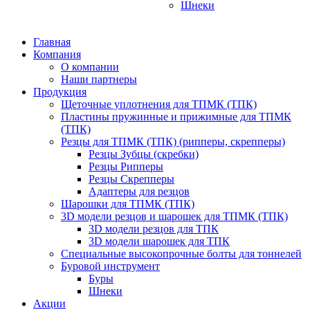
Шнеки
Главная
Компания
О компании
Наши партнеры
Продукция
Щеточные уплотнения для ТПМК (ТПК)
Пластины пружинные и прижимные для ТПМК
(ТПК)
Резцы для ТПМК (ТПК) (рипперы, скрепперы)
Резцы Зубцы (скребки)
Резцы Рипперы
Резцы Скрепперы
Адаптеры для резцов
Шарошки для ТПМК (ТПК)
3D модели резцов и шарошек для ТПМК (ТПК)
3D модели резцов для ТПК
3D модели шарошек для ТПК
Специальные высокопрочные болты для тоннелей
Буровой инструмент
Буры
Шнеки
Акции