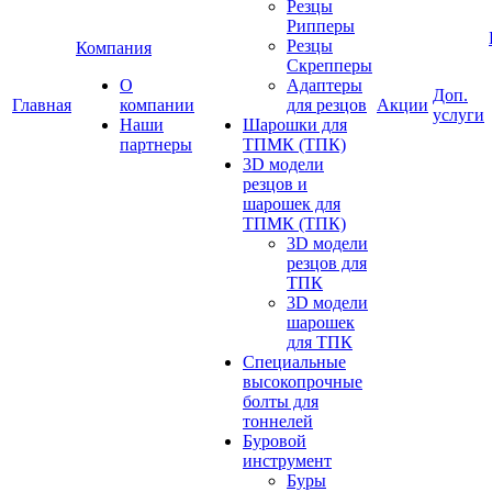
Резцы
Рипперы
Резцы
Компания
Скрепперы
О
Адаптеры
Доп.
Главная
компании
для резцов
Акции
услуги
Наши
Шарошки для
партнеры
ТПМК (ТПК)
3D модели
резцов и
шарошек для
ТПМК (ТПК)
3D модели
резцов для
ТПК
3D модели
шарошек
для ТПК
Специальные
высокопрочные
болты для
тоннелей
Буровой
инструмент
Буры