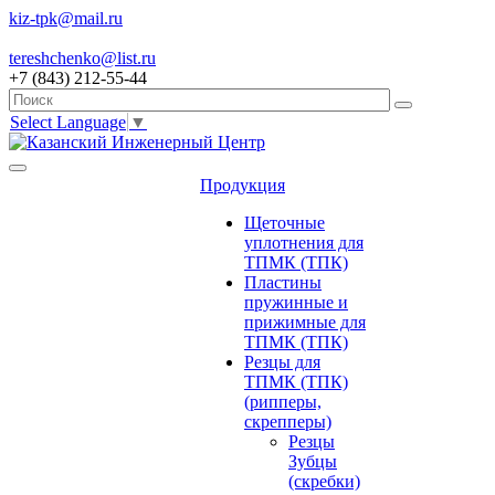
kiz-tpk@mail.ru
tereshchenko@list.ru
+7 (843) 212-55-44
Select Language
▼
Продукция
Щеточные
уплотнения для
ТПМК (ТПК)
Пластины
пружинные и
прижимные для
ТПМК (ТПК)
Резцы для
ТПМК (ТПК)
(рипперы,
скрепперы)
Резцы
Зубцы
(скребки)