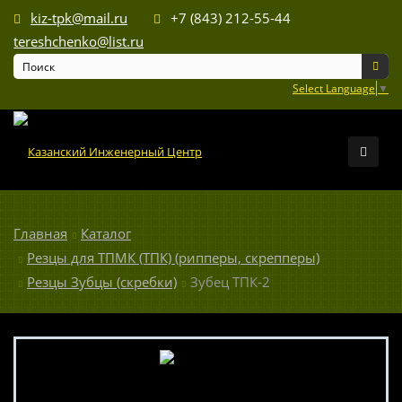
kiz-tpk@mail.ru
+7 (843) 212-55-44
tereshchenko@list.ru
Select Language
▼
Главная
Каталог
Резцы для ТПМК (ТПК) (рипперы, скрепперы)
Резцы Зубцы (скребки)
Зубец ТПК-2