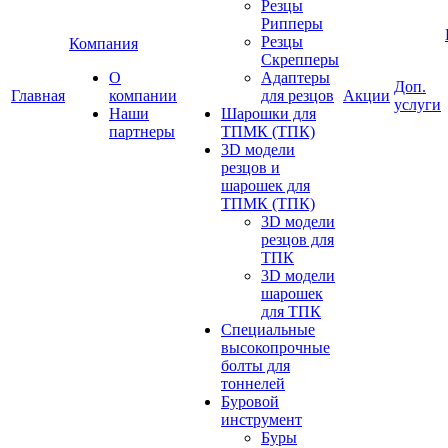
Резцы
Рипперы
Резцы
Компания
Скрепперы
О
Адаптеры
Доп.
Главная
компании
для резцов
Акции
услуги
Наши
Шарошки для
партнеры
ТПМК (ТПК)
3D модели
резцов и
шарошек для
ТПМК (ТПК)
3D модели
резцов для
ТПК
3D модели
шарошек
для ТПК
Специальные
высокопрочные
болты для
тоннелей
Буровой
инструмент
Буры