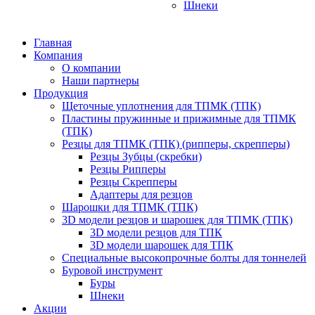
Шнеки
Главная
Компания
О компании
Наши партнеры
Продукция
Щеточные уплотнения для ТПМК (ТПК)
Пластины пружинные и прижимные для ТПМК
(ТПК)
Резцы для ТПМК (ТПК) (рипперы, скрепперы)
Резцы Зубцы (скребки)
Резцы Рипперы
Резцы Скрепперы
Адаптеры для резцов
Шарошки для ТПМК (ТПК)
3D модели резцов и шарошек для ТПМК (ТПК)
3D модели резцов для ТПК
3D модели шарошек для ТПК
Специальные высокопрочные болты для тоннелей
Буровой инструмент
Буры
Шнеки
Акции