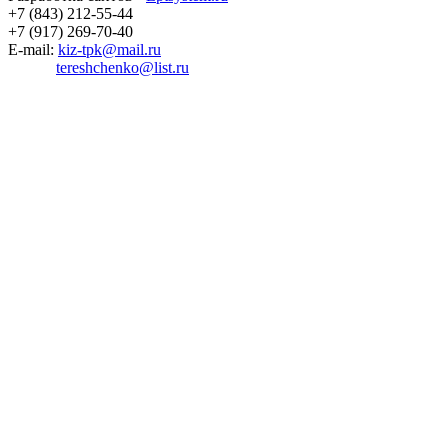
+7 (843) 212-55-44
+7 (917) 269-70-40
E-mail:
kiz-tpk@mail.ru
tereshchenko@list.ru