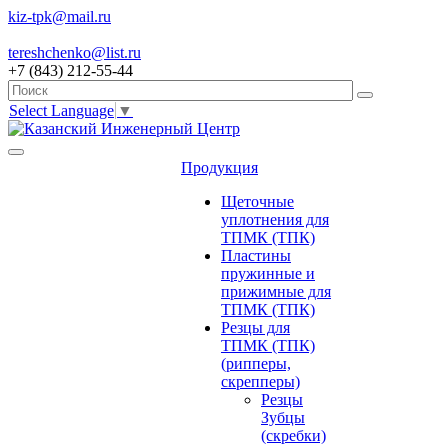
kiz-tpk@mail.ru
tereshchenko@list.ru
+7 (843) 212-55-44
Select Language
▼
Продукция
Щеточные
уплотнения для
ТПМК (ТПК)
Пластины
пружинные и
прижимные для
ТПМК (ТПК)
Резцы для
ТПМК (ТПК)
(рипперы,
скрепперы)
Резцы
Зубцы
(скребки)